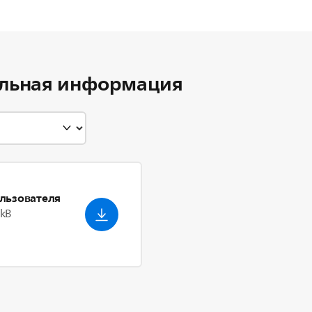
льная информация
льзователя
 kB