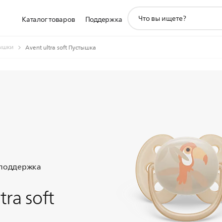
значок
Каталог товаров
Поддержка
поддержки
поиска
ышки
Avent ultra soft Пустышка
 поддержка
tra soft