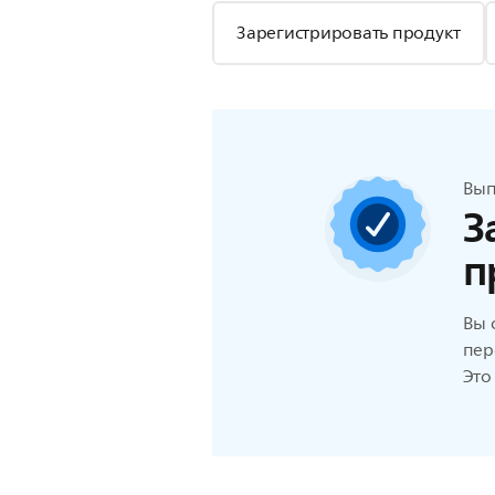
Зарегистрировать продукт
Вып
З
п
Вы 
пер
Это