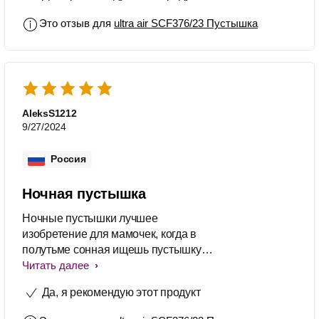
Это отзыв для
ultra air SCF376/23 Пустышка
AleksS1212
9/27/2024
Россия
Ночная пустышка
Ночные пустышки лучшее
изобретение для мамочек, когда в
полутьме сонная ищешь пустышку
по всей кроватке - это то еще
Читать далее
приключение, но Авент решил эту
Да, я рекомендую этот продукт
проблему с ночной серий, за что им
огромное спасибо.