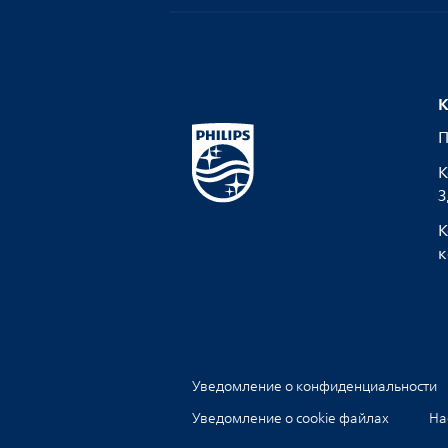
К
П
К
З
К
к
Уведомление о конфиденциальности
Уведомление о cookie файлах
На