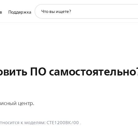
значок
в
Поддержка
поддержки
поиска
овить ПО самостоятельно
висный центр.
тносится к моделям:
CTE1200BK/00
.