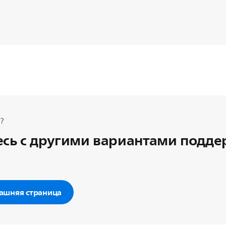
?
сь с другими вариантами подд
ашняя страница