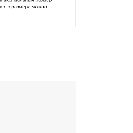
й максимальный размер
акого размера можно