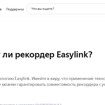
значок
в
Поддержка
поддержки
поиска
ли рекордер Easylink?
огию Easylink. Имейте в виду, что применение технол
е можем гарантировать совместимость рекордера с у