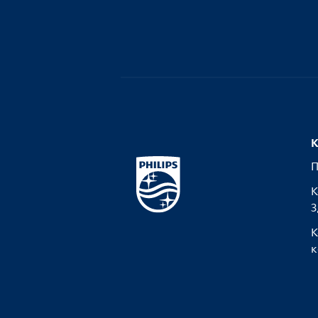
К
П
К
З
К
к