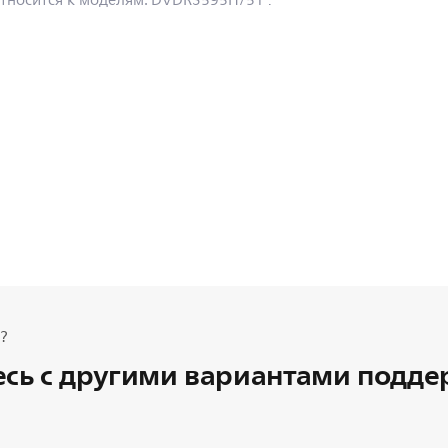
тносится к моделям:
DVDR3595H/51
.
?
сь с другими вариантами подд