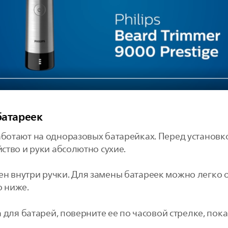
батареек
аботают на одноразовых батарейках. Перед установк
йство и руки абсолютно сухие.
н внутри ручки. Для замены батареек можно легко о
о ниже.
 для батарей, поверните ее по часовой стрелке, пок