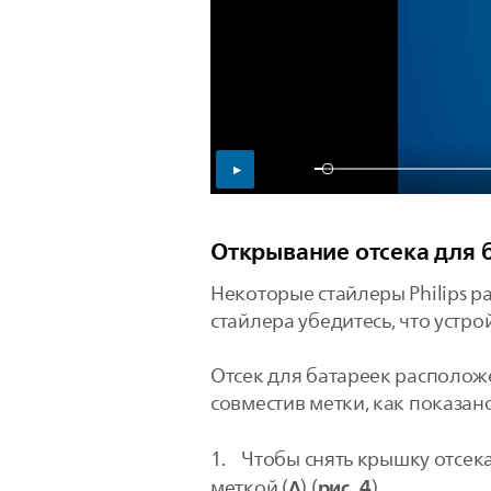
Открывание отсека для 
Некоторые стайлеры Philips р
стайлера убедитесь, что устро
Отсек для батареек расположе
совместив метки, как показан
1. Чтобы снять крышку отсека
Ʌ
рис. 4
меткой (
) (
).