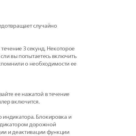
едотвращает случайно
течение 3 секунд. Некоторое
Если вы попытаетесь включить
вспомнили о необходимости ее
айте ее нажатой в течение
айлер включится.
 индикатора. Блокировка и
 индикатором дорожной
ции и деактивации функции