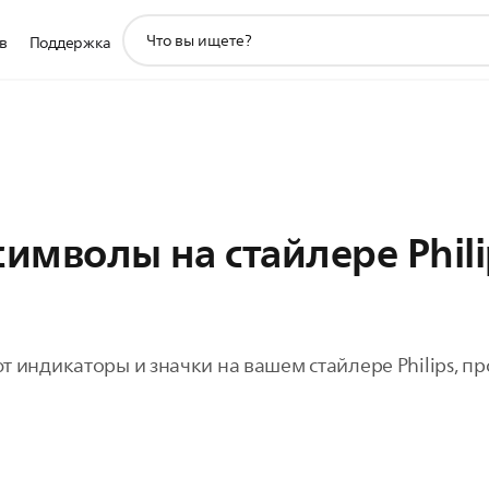
значок
в
Поддержка
поддержки
поиска
символы на стайлере Phili
ют индикаторы и значки на вашем стайлере Philips, п