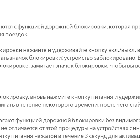
яются с функцией дорожной блокировки, которая пр
я поездок.
ировки нажмите и удерживайте кнопку вкл./выкл. в 
гать значок блокировки; устройство заблокировано. 
локировке, замигает значок блокировки, чтобы вы 
окировку, вновь нажмите кнопку питания и удержив
мигать в течение некоторого времени, после чего ст
лагают функцией дорожной блокировки без видимого
 не отличается от этой процедуры на устройствах с
пку питания нажатой в течение 3 секунд для актива