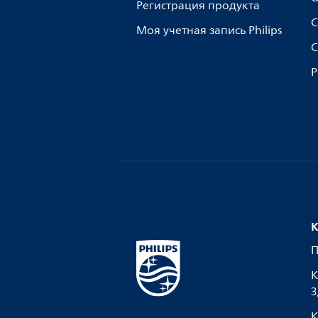
Регистрация продукта
С
Моя учетная запись Philips
С
Р
К
П
К
З
К