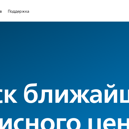
в
Поддержка
ск ближай
исного це