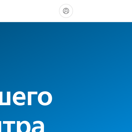
шего
нтра