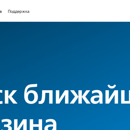
в
Поддержка
ск ближай
зина