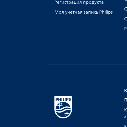
Регистрация продукта
С
Моя учетная запись Philips
С
Р
К
П
К
З
К