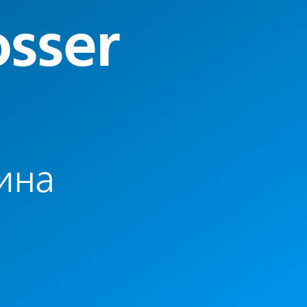
osser
ина