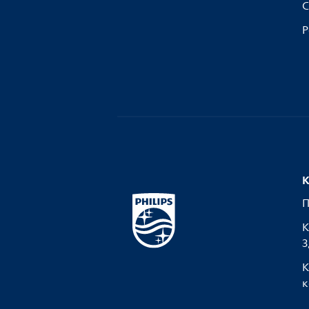
С
Р
К
П
К
З
К
к