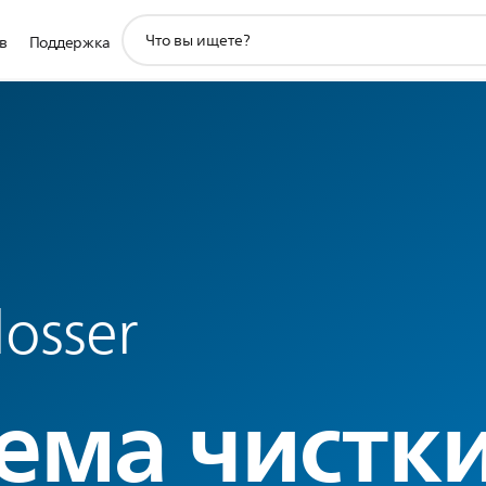
значок
в
Поддержка
поддержки
поиска
losser
ема чистк