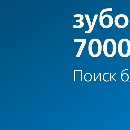
зубо
700
Поиск 