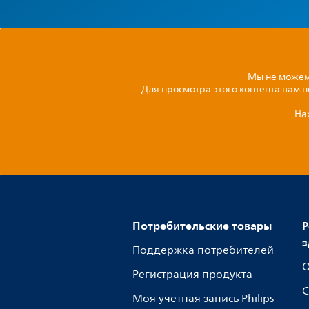
Мы не можем 
Для просмотра этого контента вам 
На
Потребительские товары
Р
з
Поддержка потребителей
О
Регистрация продукта
С
Моя учетная запись Philips