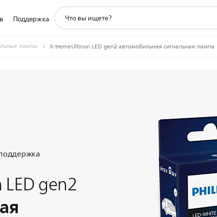
значок
в
Поддержка
поддержки
поиска
льные лампы
X-tremeUltinon LED gen2 автомобильная сигнальная лампа
 поддержка
n LED gen2
ая