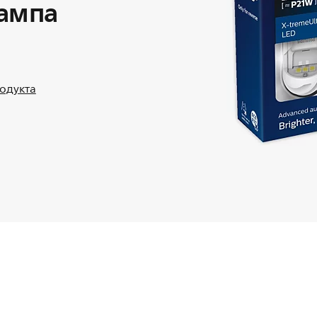
лампа
родукта