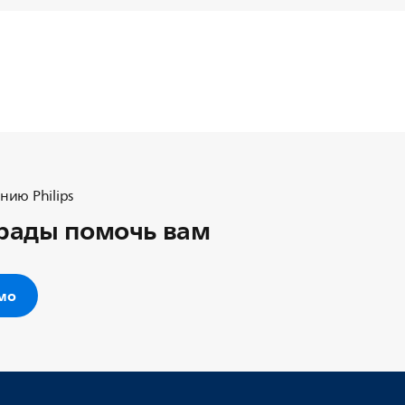
ию Philips
рады помочь вам
ьмо