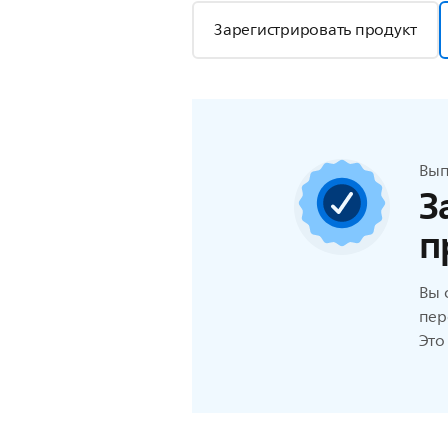
Зарегистрировать продукт
Вып
З
п
Вы 
пер
Это