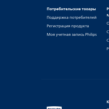
Потребительские товары
Р
з
Поддержка потребителей
О
Регистрация продукта
С
Моя учетная запись Philips
С
Р
К