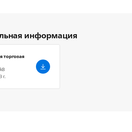
льная информация
я торговая
 kB
 г.