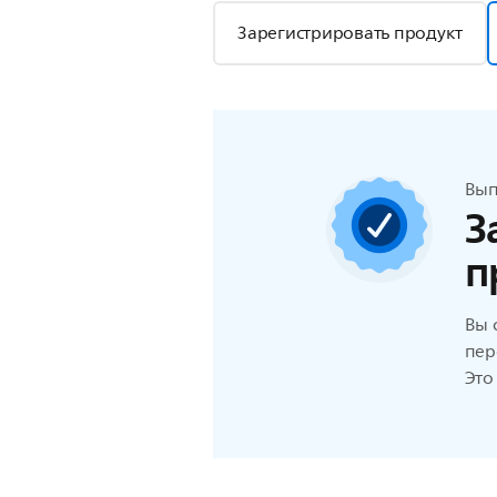
Зарегистрировать продукт
Вып
З
п
Вы 
пер
Это