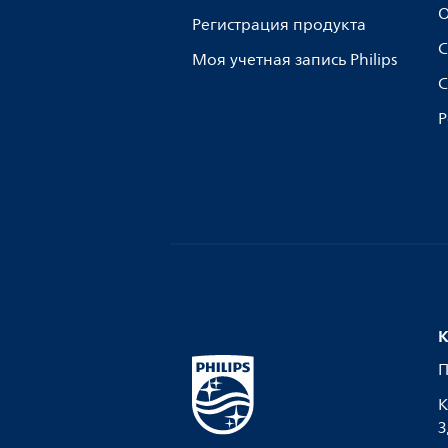
О
Регистрация продукта
С
Моя учетная запись Philips
С
Р
К
П
К
З