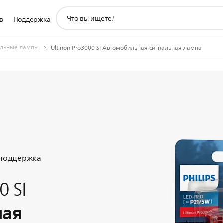
значок
в
Поддержка
поддержки
поиска
льные лампы
Ultinon Pro3000 SI Автомобильная сигнальная лампа
 поддержка
0 SI
ная