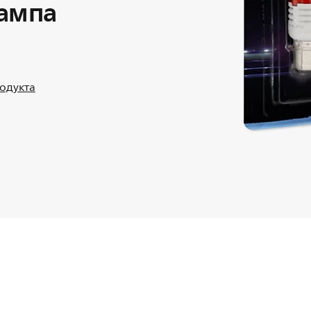
лампа
родукта