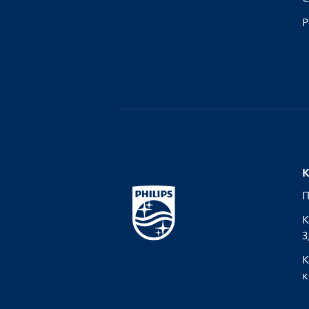
Р
К
П
К
З
К
к