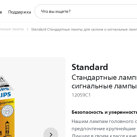
значок
в
Поддержка
поддержки
поиска
льные лампы
Standard Стандартные лампы для салона и сигнальные лам
Standard
Стандартные ламп
сигнальные лампы
12059C1
Безопасность и уверенност
Нашим лампам головного 
предпочтение крупнейшие 
Лучшее в своем классе каче