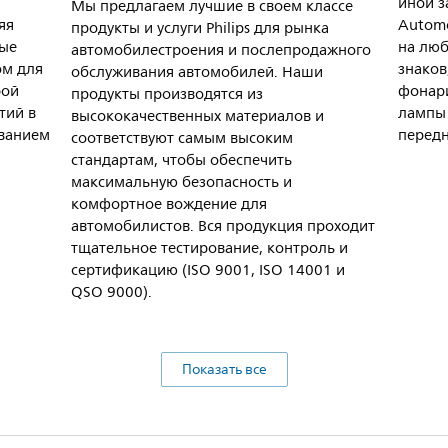
иной з
Мы предлагаем лучшие в своем классе
яя
Automo
продукты и услуги Philips для рынка
рые
на люб
автомобилестроения и послепродажного
ом для
знаков
обслуживания автомобилей. Наши
рой
фонари
продукты производятся из
тий в
лампы 
высококачественных материалов и
ванием
передн
соответствуют самым высоким
стандартам, чтобы обеспечить
максимальную безопасность и
комфортное вождение для
автомобилистов. Вся продукция проходит
тщательное тестирование, контроль и
сертификацию (ISO 9001, ISO 14001 и
QSO 9000).
Показать все