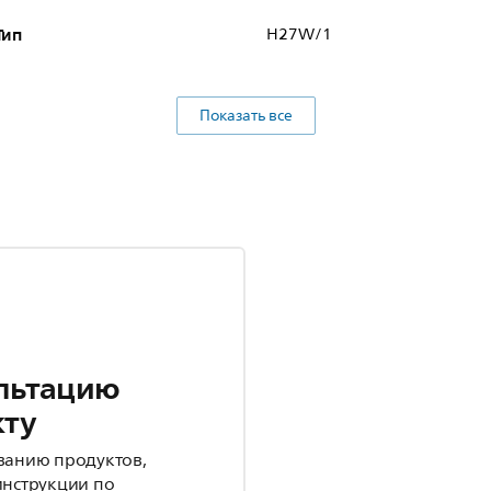
Тип
H27W/1
Показать все
льтацию
кту
ванию продуктов,
инструкции по