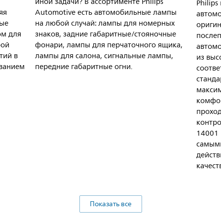
иной задачи? В ассортименте Philips
Philip
яя
Automotive есть автомобильные лампы
автом
рые
на любой случай: лампы для номерных
ориги
ом для
знаков, задние габаритные/стояночные
после
рой
фонари, лампы для перчаточного ящика,
автомо
тий в
лампы для салона, сигнальные лампы,
из выс
ванием
передние габаритные огни.
соотве
станда
максим
комфор
проход
контро
14001 
самыми
действ
качест
Показать все