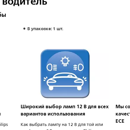
 водитель
бы
В упаковке: 1 шт.
Широкий выбор ламп 12 В для всех
Мы со
й
вариантов использования
качес
ECE
lips
Как выбрать лампу на 12 В для той или