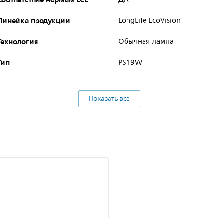
Линейка продукции
LongLife EcoVision
Технология
Обычная лампа
Тип
PS19W
Показать все