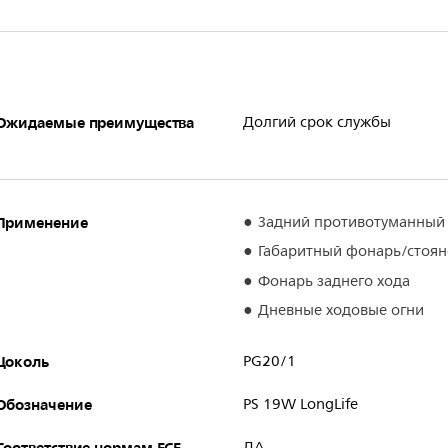
Ожидаемые преимущества
Долгий срок службы
Применение
Задний противотуманный
Габаритный фонарь/стоя
Фонарь заднего хода
Дневные ходовые огни
Цоколь
PG20/1
Обозначение
PS 19W LongLife
Соответствие нормам ECE
ДА