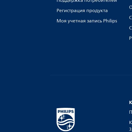
Поддержка потребителей
О
Регистрация продукта
С
Моя учетная запись Philips
С
Р
К
П
К
З