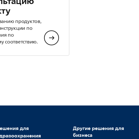
льтацию
кту
ванию продуктов,
инструкции по
ния по
у соответствию.
ешения для
Другие решения для
бизнеса
дравоохранения