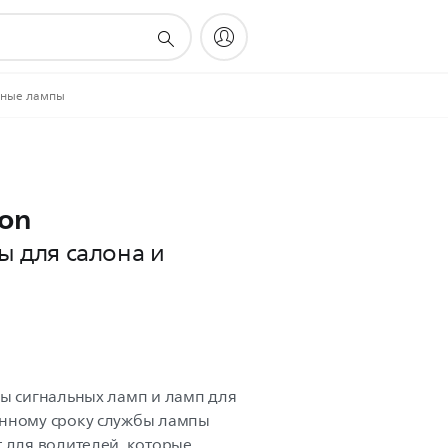
льные лампы
ion
ы для салона и
ны сигнальных ламп и ламп для
енному сроку службы лампы
т для водителей, которые