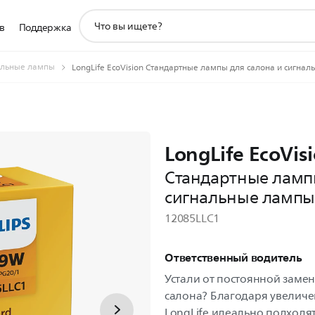
значок
в
Поддержка
поддержки
поиска
льные лампы
LongLife EcoVision Стандартные лампы для салона и сигна
LongLife EcoVis
Стандартные ламп
сигнальные лампы
12085LLC1
Ответственный водитель
Устали от постоянной заме
салона? Благодаря увелич
LongLife идеально подходя