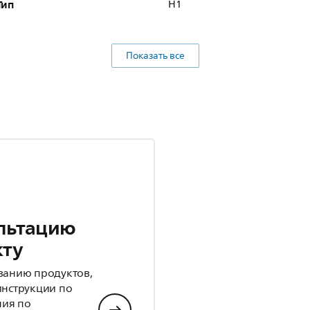
Тип
H1
Показать все
льтацию
кту
ванию продуктов,
инструкции по
ния по