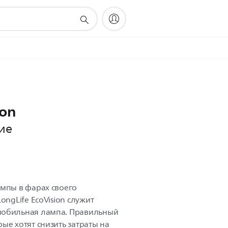
ion
ие
ампы в фарах своего
ongLife EcoVision служит
мобильная лампа. Правильный
ые хотят снизить затраты на