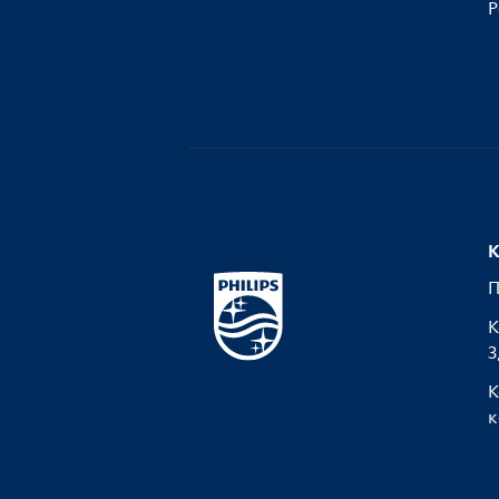
Р
К
П
К
З
К
к