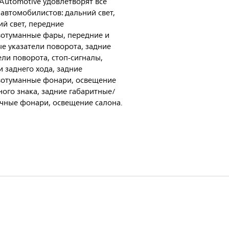
s Automotive удовлетворят все
автомобилистов: дальний свет,
й свет, передние
отуманные фары, передние и
е указатели поворота, задние
ели поворота, стоп-сигналы,
 заднего хода, задние
вотуманные фонари, освещение
ого знака, задние габаритные/
чные фонари, освещение салона.