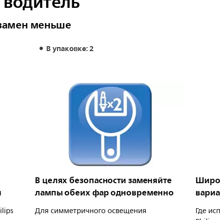
 водитель
замен меньше
В упаковке: 2
В целях безопасности заменяйте
Широк
й
лампы обеих фар одновременно
вариа
lips
Для симметричного освещения
Где ис