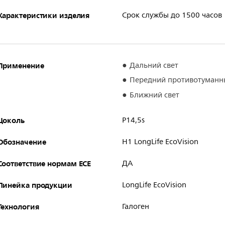
Характеристики изделия
Срок службы до 1500 часов
Применение
Дальний свет
Передний противотуманн
Ближний свет
Цоколь
P14,5s
Обозначение
H1 LongLife EcoVision
Соответствие нормам ECE
ДА
Линейка продукции
LongLife EcoVision
Технология
Галоген