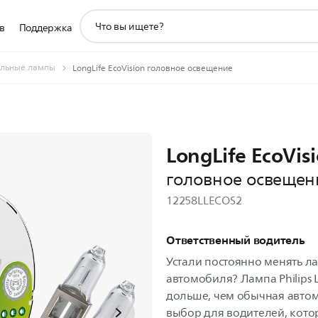
значок
в
Поддержка
поддержки
поиска
льные лампы
LongLife EcoVision головное освещение
LongLife EcoVis
головное освещен
12258LLECOS2
Ответственный водитель
Устали постоянно менять л
автомобиля? Лампа Philips L
дольше, чем обычная авто
выбор для водителей, котор