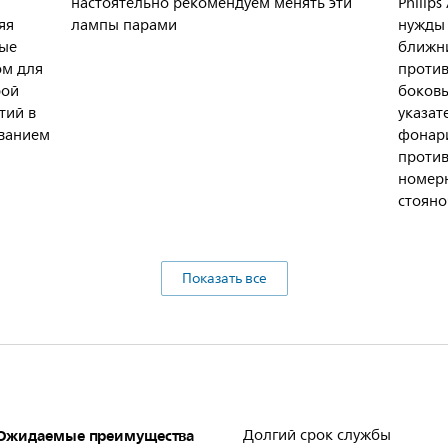
настоятельно рекомендуем менять эти
Philip
яя
лампы парами
нужды 
рые
ближни
ом для
против
рой
боковы
тий в
указат
ванием
фонари
проти
номерн
стояно
Показать все
Ожидаемые преимущества
Долгий срок службы