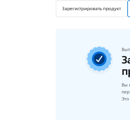
Зарегистрировать продукт
Вып
З
п
Вы 
пер
Это