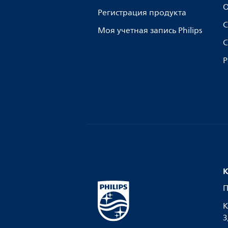
О
Регистрация продукта
С
Моя учетная запись Philips
С
Р
К
П
К
З