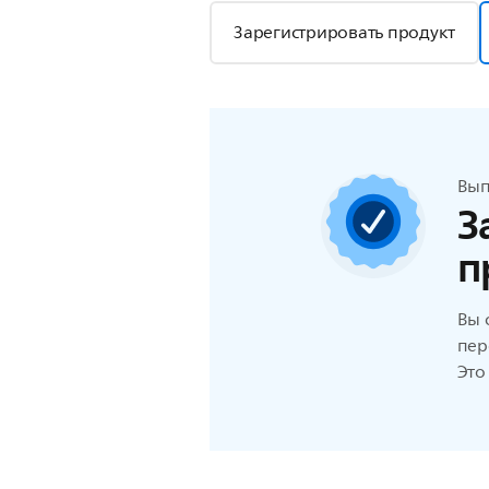
Зарегистрировать продукт
Вып
З
п
Вы 
пер
Это