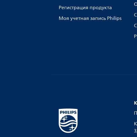
О
Регистрация продукта
С
Моя учетная запись Philips
С
Р
К
П
К
З