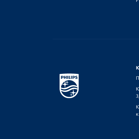
Р
К
П
К
З
К
к