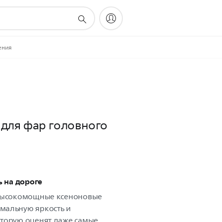
ения
 для фар головного
ь на дороге
 высокомощные ксеноновые
мальную яркость и
оторую оценят даже самые