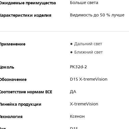
Ожидаемые преимущества
Больше света
Характеристики изделия
Видимость до 50 % лучше
Применение
Дальний свет
Ближний свет
Цоколь
PK32d-2
Обозначение
D1S X-tremeVision
Соответствие нормам ECE
ДА
Линейка продукции
X-tremeVision
Технология
Ксенон
Тип
D1S