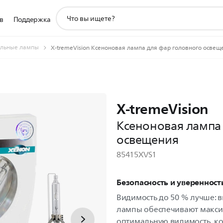
значок
в
Поддержка
поддержки
поиска
льные лампы
X-tremeVision Ксеноновая лампа для фар головного освещ
X-tremeVision
Ксеноновая лампа
освещения
85415XVS1
Безопасность и уверенност
Видимость до 50 % лучше:
лампы обеспечивают макси
оптимальную видимость, к