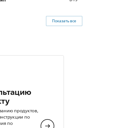
Показать все
льтацию
кту
ванию продуктов,
инструкции по
ния по