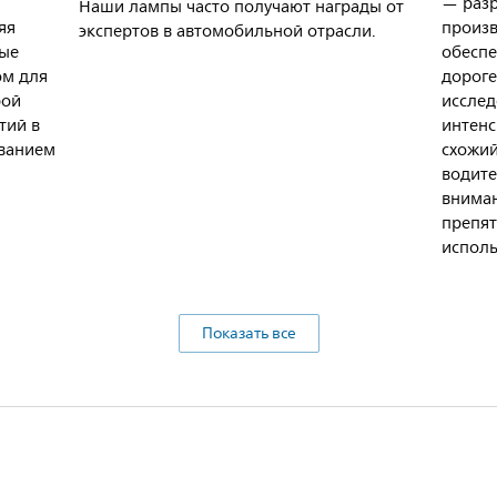
— разр
Наши лампы часто получают награды от
яя
произв
экспертов в автомобильной отрасли.
рые
обеспе
ом для
дороге
рой
исслед
тий в
интенс
ванием
схожий
водите
вниман
препят
исполь
Показать все