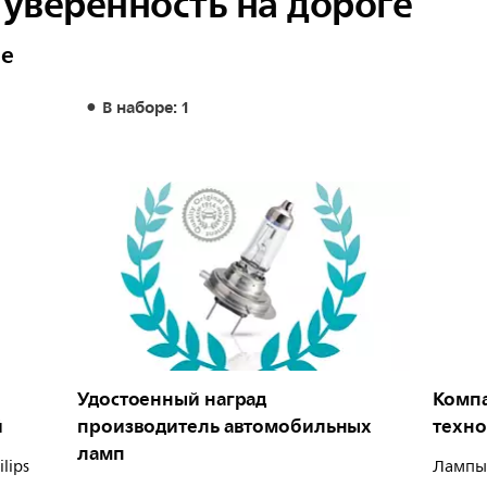
 уверенность на дороге
ше
В наборе: 1
Удостоенный наград
Компа
й
производитель автомобильных
техно
ламп
lips
Лампы 