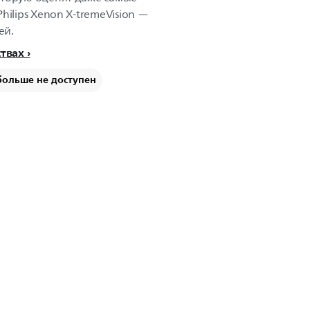
hilips Xenon X-tremeVision —
ей.
ствах
больше не доступен