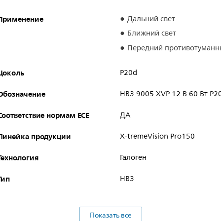
Применение
Дальний свет
Ближний свет
Передний противотуманн
Цоколь
P20d
Обозначение
HB3 9005 XVP 12 В 60 Вт P2
Соответствие нормам ECE
ДА
Линейка продукции
X-tremeVision Pro150
Технология
Галоген
Тип
HB3
Показать все