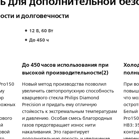
ть для дополнительной без
ости и долговечности
12 В, 60 Вт
До 450 ч
До 450 часов использования при
Холод
высокой производительности(2)
полны
 Pro150
Новый метод производства позволил
При во
му
увеличить светопропускную способность
повыша
ор
кварцевого стекла Philips Diamond
что мо
сложных
Precision и придать ему отличную
острот
стойкость к экстремальным температурам
Белый 
тового
и давлению. Особая смесь благородных
Pro150
ой
газов предотвращает износ нити
HB3: 3
овой
накаливания. Это гарантирует
контра
го
дополнительную яркость и увеличение
уверен