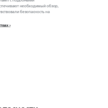
 ламп с подобными
еспечивают необходимый обзор,
увствовали безопасность на
ствах