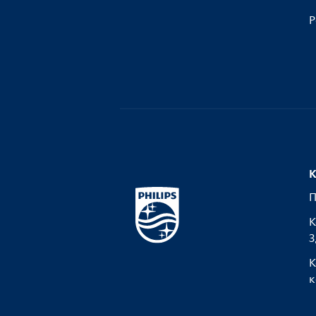
Р
К
П
К
З
К
к