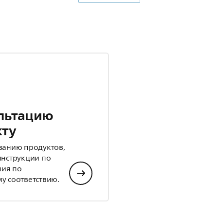
льтацию
кту
ванию продуктов,
инструкции по
ния по
у соответствию.