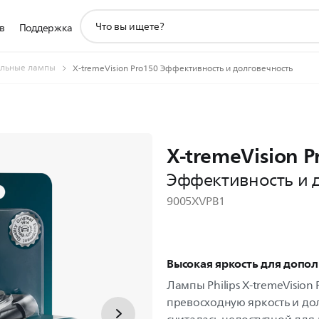
значок
в
Поддержка
поддержки
поиска
льные лампы
X-tremeVision Pro150 Эффективность и долговечность
X-tremeVision P
Эффективность и 
9005XVPB1
Высокая яркость для допо
Лампы Philips X-tremeVision
превосходную яркость и до