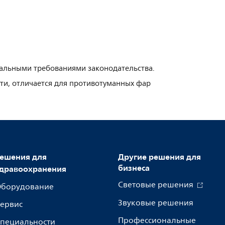
мальными требованиями законодательства.
ти, отличается для противотуманных фар
ешения для
Другие решения для
бизнеса
дравоохранения
Световые решения
борудование
Звуковые решения
ервис
Профессиональные
пециальности