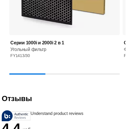
Серии 1000i и 2000i 2 в 1
Се
Угольный фильтр
Фи
FY1413/30
FY
Отзывы
Understand product reviews
4.4