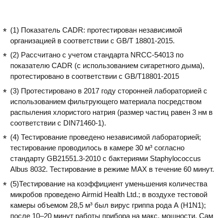
пользоваться. Включил, выбрал
режим и прибор работает. Нужно
иногда чистить фильтры. Воду
(1) Показатель CADR: протестирован независимой
заливаю 2 раза в день, включаем не
организацией в соответствии с GB/T 18801-2015.
на самую большую мощность.
(2) Рассчитано с учетом стандарта NRCC-54013 по
показателю CADR (с использованием сигаретного дыма),
протестировано в соответствии с GB/T18801-2015
(3) Протестировано в 2017 году сторонней лабораторией с
использованием фильтрующего материала посредством
распыления хлористого натрия (размер частиц равен 3 нм в
соответствии с DIN71460-1).
(4) Тестирование проведено независимой лабораторией;
тестирование проводилось в камере 30 м³ согласно
стандарту GB21551.3-2010 с бактериями Staphylococcus
Albus 8032. Тестирование в режиме MAX в течение 60 минут.
(5)Тестирование на коэффициент уменьшения количества
микробов проведено Airmid Health Ltd.; в воздухе тестовой
камеры объемом 28,5 м³ был вирус гриппа рода А (H1N1);
после 10–20 минут работы прибора на макс. мощности. Сам