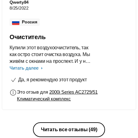
довольны
Qwerty84
8/25/2022
Россия
Очиститель
Купили этот воздухоочиститель, так
как остро стоит очистка воздуха. Мы
живём с окнами на проспект. И у нас
постоянно пыль. Можно делать
Читать далее
уборку каждый день. Самое
Да, я рекомендую этот продукт
ужасное, что мы дышим этим
воздухом. И вот после покупки
Это отзыв для
2000i Series AC2729/51
прибора воздух стал чище, пыли в
Климатический комплекс
лучах солнца стало видно меньше.
На поверхностях тоже стало меньше
пыли. Плюс есть функция
увлажнения, но летом нам эта
функция не очень актуальна, так как
Читать все отзывы
(49)
нет отопления. Очень легко