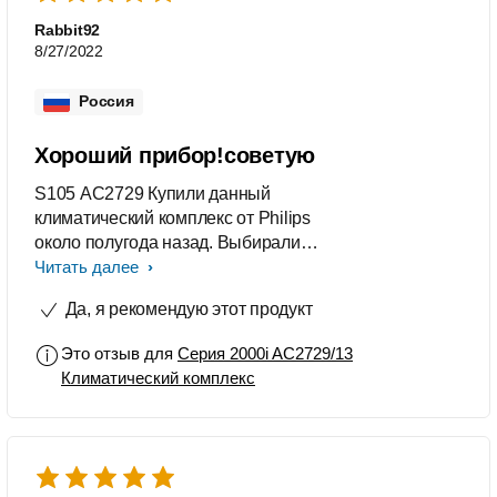
Rabbit92
8/27/2022
Россия
Хороший прибор!советую
S105 AC2729 Купили данный
климатический комплекс от Philips
около полугода назад. Выбирали
между bork и Philips, в итоге
Читать далее
выбрали Филипс так как проблем с
Да, я рекомендую этот продукт
приобретением фильтров нет
совсем. Зимой использовали 2 в 1 и
Это отзыв для
Серия 2000i AC2729/13
увлажнение и очистку, сейчас летом
Климатический комплекс
только очистку. Очень нравится, что
за счет автоматического датчика
загрязнения, очиститель сам
настраивает нужный режим, а при
работе увлажнителя не остаётся