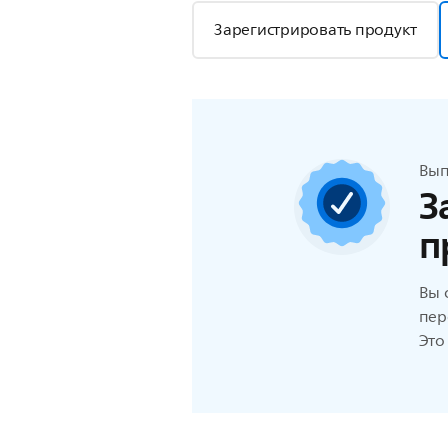
Зарегистрировать продукт
Вып
З
п
Вы 
пер
Это