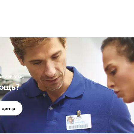
 клиентами
ощь?
 центр