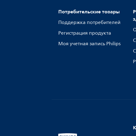
Потребительские товары
Р
з
Поддержка потребителей
О
Регистрация продукта
С
Моя учетная запись Philips
С
Р
К