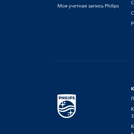
С
Моя учетная запись Philips
С
Р
К
П
К
З
К
к