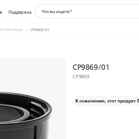
значок
в
Поддержка
поддержки
поиска
для блендера
CP9869/01
CP9869/01
CP9869
К сожалению, этот продукт 