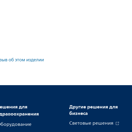
тзыв об этом изделии
ешения для
Другие решения для
бизнеса
дравоохранения
Световые решения
борудование