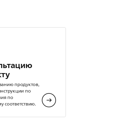
льтацию
кту
ванию продуктов,
инструкции по
ния по
у соответствию.