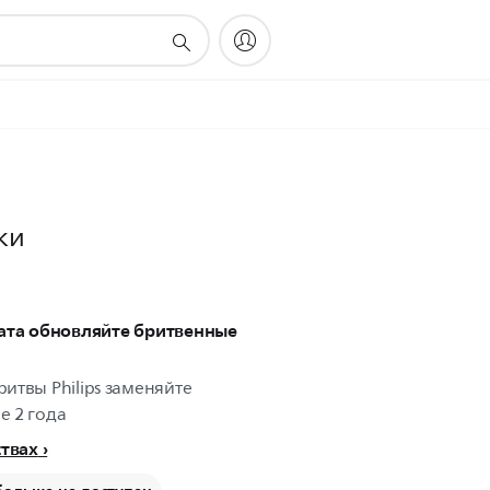
ки
ата обновляйте бритвенные
итвы Philips заменяйте
е 2 года
ствах