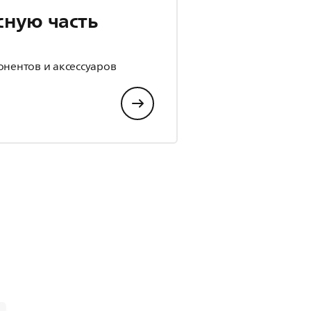
сную часть
р
онентов и аксессуаров