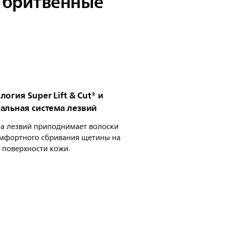
е бритвенные
логия Super Lift & Cut® и
альная система лезвий
а лезвий приподнимает волоски
мфортного сбривания щетины на
 поверхности кожи.