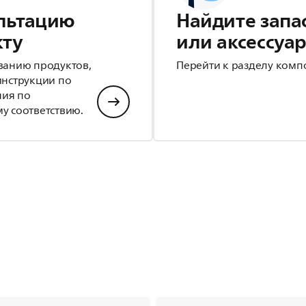
льтацию
Найдите запа
кту
или аксессуа
ванию продуктов,
Перейти к разделу комп
инструкции по
ния по
у соответствию.