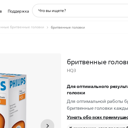
значок
в
Поддержка
поддержки
поиска
нные бритвенные головки
бритвенные головки
бритвенные голов
HQ3
Для оптимального результ
головки
Для оптимальной работы бр
бритвенные головки кажды
Узнать обо всех преимуще