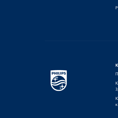
Р
К
П
К
З
К
к