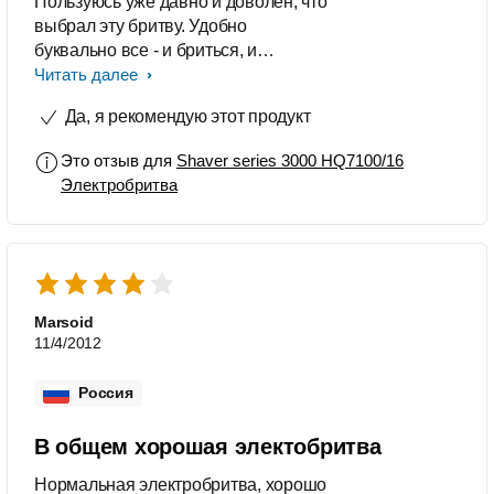
Пользуюсь уже давно и доволен, что
выбрал эту бритву. Удобно
буквально все - и бриться, и
триммер, и то, что можно мыть под
Читать далее
краном.
Да, я рекомендую этот продукт
Это отзыв для
Shaver series 3000 HQ7100/16
Электробритва
Marsoid
11/4/2012
Россия
В общем хорошая электобритва
Нормальная электробритва, хорошо