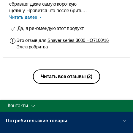
сбривает даже самую короткую
щетину. Нравится что после бритья
можно мыть бритву под водой.
Читать далее
Удобная, не скользящая
Да, я рекомендую этот продукт
поверхность корпуса.
Это отзыв для
Shaver series 3000 HQ7100/16
Электробритва
Читать все отзывы
(2)
Контакты
Потребительские товары