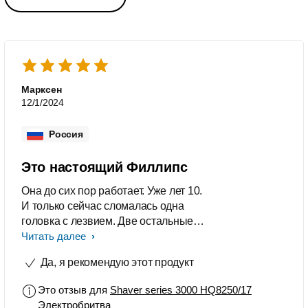
Марксен
12/1/2024
Россия
Это настоящий Филлипс
Она до сих пор работает. Уже лет 10.
И только сейчас сломалась одна
головка с лезвием. Две остальные
ещё в строю. Акб выдерживает 5-6
Читать далее
стрижек
Да, я рекомендую этот продукт
Это отзыв для
Shaver series 3000 HQ8250/17
Электробритва