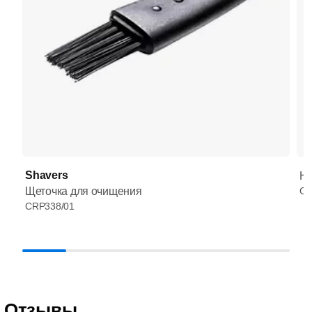
Shavers
HQ
Щеточка для очищения
CR
CRP338/01
Отзывы