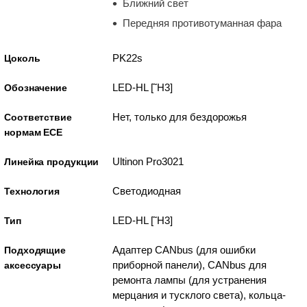
Ближний свет
Передняя противотуманная фара
PK22s
Цоколь
LED-HL [˜H3]
Обозначение
Нет, только для бездорожья
Соответствие
нормам ECE
Ultinon Pro3021
Линейка продукции
Светодиодная
Технология
LED-HL [˜H3]
Тип
Адаптер CANbus (для ошибки
Подходящие
приборной панели), CANbus для
аксессуары
ремонта лампы (для устранения
мерцания и тусклого света), кольца-