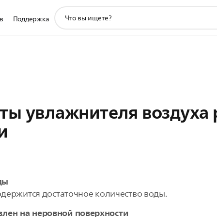
значок
в
Поддержка
поддержки
поиска
ты увлажнителя воздуха 
и
ды
содержится достаточное количество воды.
влен на неровной поверхности