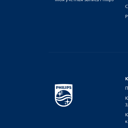
С
Р
К
П
К
З
К
к