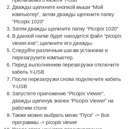
прилагаемого кабеля Y-Usb
Дважды щелкните кнопкой мыши “Мой
компьютер”, затем дважды щелкните папку
“Picopix 1020”
Затем дважды щелкните папку “Picopix 1020”
В данной папке будет находится файл “picopix
viewer.exe”; щелкните его дважды.
Следуйте различным шагам установки и
перезагрузите компьютер.
Перед выполнением перезагрузки отключите
кабель Y-USB
После перезагрузки снова подключите кабель
Y-USB
Запустите приложение “Picopix Viewer”,
дважды щелкнув значок “Picopix Viewer” на
рабочем столе
Также можно выбрать меню “Пуск” -> Все
программы -> picopix viewer