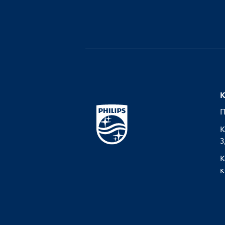
К
П
К
З
К
к