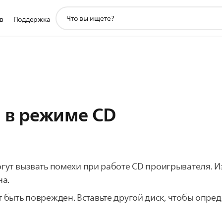
значок
в
Поддержка
поддержки
поиска
 в режиме CD
ут вызвать помехи при работе CD проигрывателя. 
на.
ыть поврежден. Bставьте другой диск, чтобы опреде