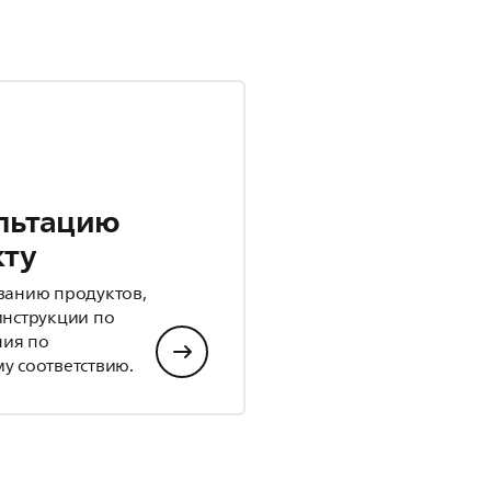
льтацию
кту
ванию продуктов,
инструкции по
ния по
у соответствию.