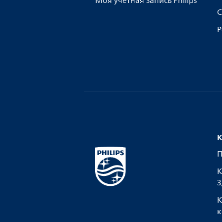
Моя учетная запись Philips
С
Р
К
П
К
З
К
к