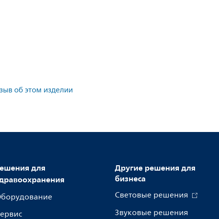
тзыв об этом изделии
ешения для
Другие решения для
бизнеса
дравоохранения
Световые решения
борудование
Звуковые решения
ервис