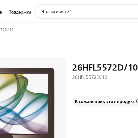
значок
в
Поддержка
поддержки
поиска
572D/10
26HFL5572D/1
26HFL5572D/10
К сожалению, этот продукт 