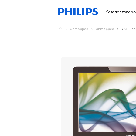
Каталог товаро
Unmapped
Unmapped
26HFL5