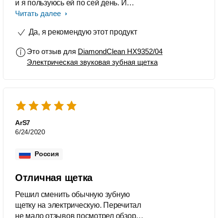
и я пользуюсь ей по сей день. И
недавно приобрела ещё одну для
Читать далее
мужа.
Да, я рекомендую этот продукт
Это отзыв для
DiamondClean HX9352/04
Электрическая звуковая зубная щетка
ArS7
6/24/2020
Россия
Отличная щетка
Решил сменить обычную зубную
щетку на электрическую. Перечитал
не мало отзывов посмотрел обзоры