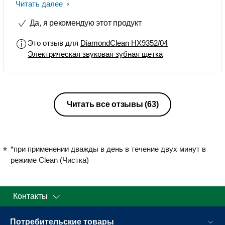
ощущение свежести и чистоты как
Читать далее
после посещения
Да, я рекомендую этот продукт
стоматологического кабинета. Уже
спустя несколько чисток заметила,
Это отзыв для
DiamondClean HX9352/04
что зубы стали белее. Насадки очень
Электрическая звуковая зубная щетка
удобные, достают до самых
труднодоступных мест. Очень
понравился дорожный футляр, с
помощью которого могу не только
безопасно перевозить щетку, но и
Читать все отзывы
(63)
заряжать ее с помощью USB-кабеля.
*при применении дважды в день в течение двух минут в
режиме Clean (Чистка)
Контакты
Потребительские товары