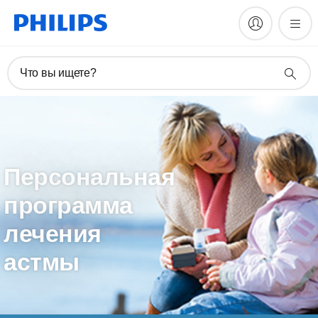
Что вы ищете?
Персональная
программа
лечения
астмы