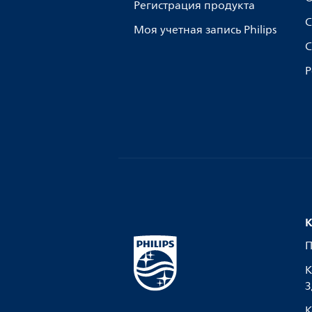
Регистрация продукта
С
Моя учетная запись Philips
С
Р
К
П
К
З
К