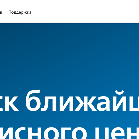
в
Поддержка
ск ближай
исного це