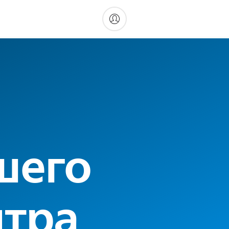
шего
нтра