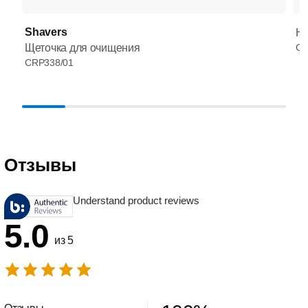
Shavers
HQ
Щеточка для очищения
CR
CRP338/01
Отзывы
Understand product reviews
5.0
из 5