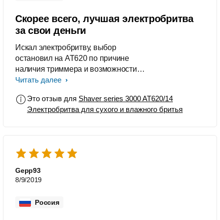
Скорее всего, лучшая электробритва
за свои деньги
Искал электробритву, выбор
остановил на AT620 по причине
наличия триммера и возможности
как сухого, так и влажного бритья. Не
Читать далее
прогадал, бреет достаточно гладко,
Это отзыв для
Shaver series 3000 AT620/14
добивать станком приходится
Электробритва для сухого и влажного бритья
крайне редко. Предпочитаю влажное
бритье, с которым бритва
справляется на пять с плюсом,
предоставляя достаточно мягкое
бритье без раздражения. Сухое
несколько пожестче, но раздражения
Gepp93
все равно не возникает. Бреюсь
8/9/2019
регулярно, все проходит быстро, не
приходится долго возить бритвой по
Россия
одному участку. Триммер так же