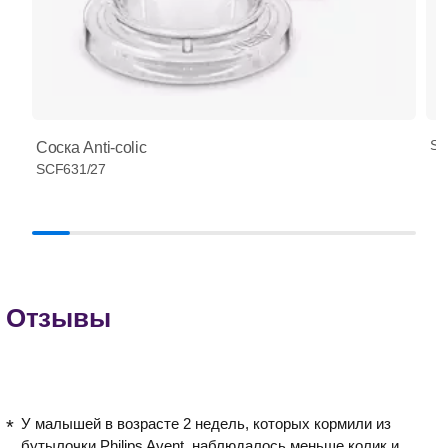
SC
Соска Anti-colic
SCF631/27
Отзывы
У малышей в возрасте 2 недель, которых кормили из
бутылочки Philips Avent, наблюдалось меньше колик и