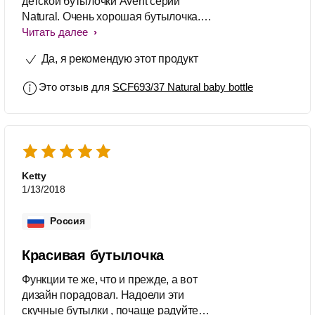
детской бутылочки Avent серии
Natural. Очень хорошая бутылочка.
Качественный силикон и пластик,
Читать далее
много вариантов сосок и все с
Да, я рекомендую этот продукт
разными потоками,можно выбрать
именно ту соску,которая нужна
Это отзыв для
SCF693/37 Natural baby bottle
малышу. Ребёнку очень нравится,а
это самое главное. Спасибо за то,что
вы делаете!
Ketty
1/13/2018
Россия
Красивая бутылочка
Функции те же, что и прежде, а вот
дизайн порадовал. Надоели эти
скучные бутылки , почаще радуйте