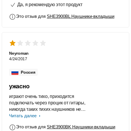
Да, я рекомендую этот продукт
не выпадают. На корпусе логотип
фирмы и маркировка с указание
Это отзыв для
SHE3900BL Наушники-вкладыши
левого и правого наушника. В
использовании всего один день, но
доволен очень. Хотел приобрести в
черном цвете, но черный раскупили
весь!
Neyroman
4/24/2017
Россия
ужасно
играют очень тихо, приходится
подключать через процик от гитары,
никогда таких тихих наушников не
встречал
Читать далее
Это отзыв для
SHE3900BK Наушники-вкладыши