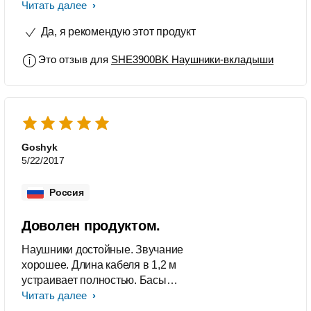
за такую цену на 5+. Не заметны
Читать далее
искажения на более высоких
Да, я рекомендую этот продукт
уровнях громкости. Слышны
различия между MP3 и FLAC, ALAC.
Это отзыв для
SHE3900BK Наушники-вкладыши
С Ipod ом сочетается на 5+, звук
очень достойный. В сравнении с
наушниками в 10 раз дороже,
различия только в нюансах.
Потенциал раскроют только на
качественном источнике!
Goshyk
5/22/2017
Россия
Доволен продуктом.
Наушники достойные. Звучание
хорошее. Длина кабеля в 1,2 м
устраивает полностью. Басы
действительно насыщенные.
Читать далее
Посадка удобная и плотная, из ушей