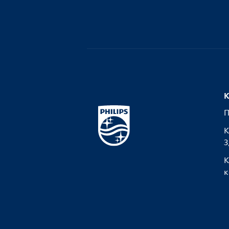
К
П
К
З
К
к