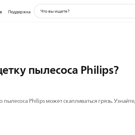
значок
в
Поддержка
поддержки
поиска
етку пылесоса Philips?
ылесоса Philips может скапливаться грязь. Узнайте,