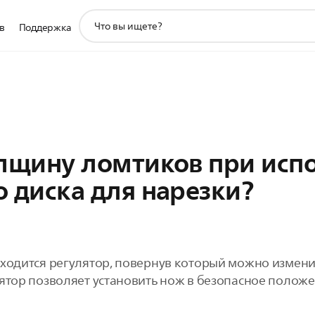
значок
в
Поддержка
поддержки
поиска
олщину ломтиков при исп
 диска для нарезки?
аходится регулятор, повернув который можно измени
ятор позволяет установить нож в безопасное положе