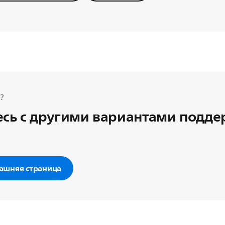
?
сь с другими вариантами подд
ашняя страница