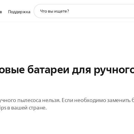
значок
в
Поддержка
поддержки
поиска
новые батареи для ручног
учного пылесоса нельзя. Если необходимо заменить б
ps в вашей стране.