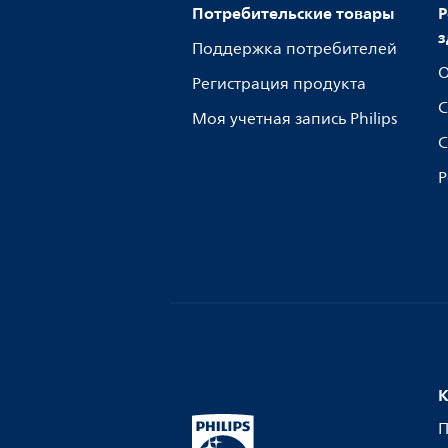
Потребительские товары
Р
з
Поддержка потребителей
О
Регистрация продукта
С
Моя учетная запись Philips
С
Р
К
П