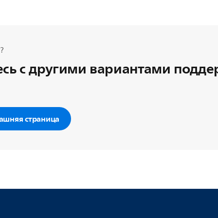
?
сь с другими вариантами подд
ашняя страница