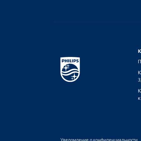
К
П
К
З
К
к
Уведомление о конфиденциальности