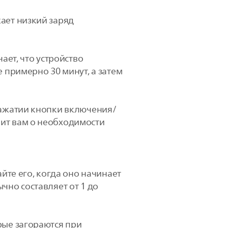
ает низкий заряд
ает, что устройство
 примерно 30 минут, а затем
нажатии кнопки включения/
нит вам о необходимости
айте его, когда оно начинает
чно составляет от 1 до
рые загораются при