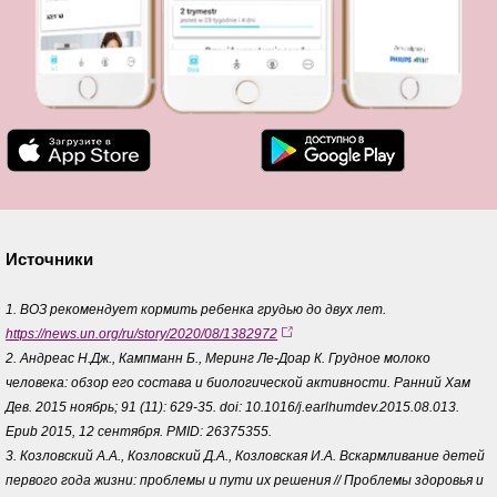
Источники
1. ВОЗ рекомендует кормить ребенка грудью до двух лет.
https://news.un.org/ru/story/2020/08/1382972
2. Андреас Н.Дж., Кампманн Б., Меринг Ле-Доар К. Грудное молоко
человека: обзор его состава и биологической активности. Ранний Хам
Дев. 2015 ноябрь; 91 (11): 629-35. doi: 10.1016/j.earlhumdev.2015.08.013.
Epub 2015, 12 сентября. PMID: 26375355.
3. Козловский А.А., Козловский Д.А., Козловская И.А. Вскармливание детей
первого года жизни: проблемы и пути их решения // Проблемы здоровья и