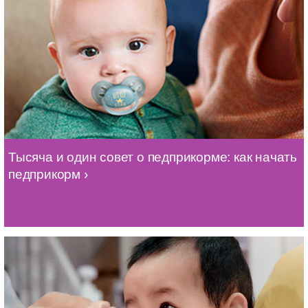
Тысяча и один совет о педприкорме: как начать
педприкорм