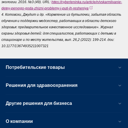
экологии. 2016. №3 (49). URL:
https://cyberleninka.ru/article/n/vskarmlivanie-
detey-pervogo-goda-zhizni-problemy-i-puti-ih-resheniya
4. Котовски, Джудит и др. «Кормление из бутылочки, забытая область
обучения и поддержки медсестер, работающих в области детского
здоровья: предварительное качественное исследование». Журнал
охраны здоровья детей: для специалистов, работающих с детьми в
стационаре и по месту жительства, вып. 26,2 (2022): 199-214. дои:
10.1177/13674935211007321
Потребительские товары
Решения для здравоохранения
Другие решения для бизнеса
О компании