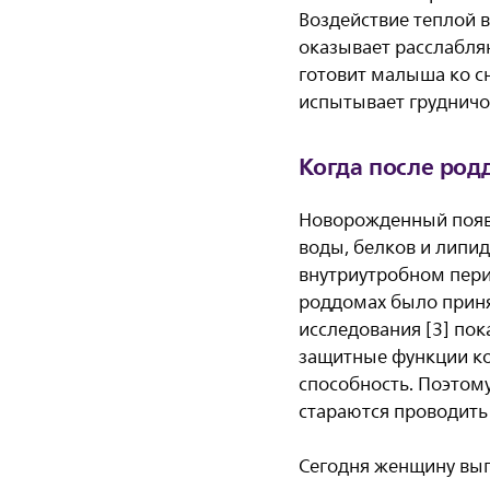
Воздействие теплой 
оказывает расслабля
готовит малыша ко сн
испытывает грудничо
Когда после род
Новорожденный появл
воды, белков и липи
внутриутробном пери
роддомах было приня
исследования [3] пок
защитные функции ко
способность. Поэтом
стараются проводить 
Сегодня женщину вып