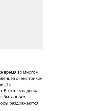
же время во многом
аденцев очень тонкий
 [1].
го. В коже младенца
 избыточного
торы раздражаются,