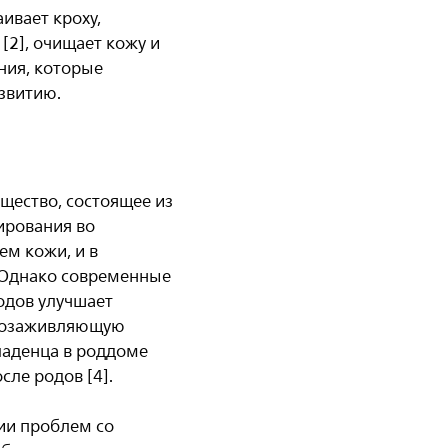
ивает кроху,
[2], очищает кожу и
ния, которые
звитию.
щество, состоящее из
ирования во
ем кожи, и в
. Однако современные
родов улучшает
анозаживляющую
ладенца в роддоме
сле родов [4].
ии проблем со