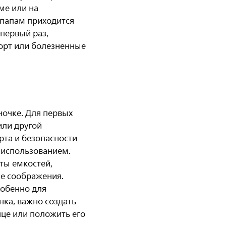
ме или на
 папам приходится
 первый раз,
орт или болезненные
ночке. Для первых
или другой
рта и безопасности
 использованием.
ты емкостей,
ие соображения.
собенно для
нка, важно создать
нце или положить его