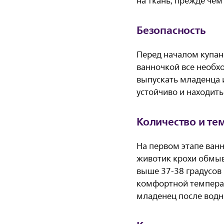
на ткань, прежде чем 
Безопасность
Перед началом купан
ванночкой все необх
выпускать младенца и
устойчиво и находить
Количество и те
На первом этапе ванн
животик крохи обмыв
выше 37-38 градусов
комфортной температу
младенец после водн