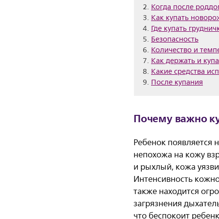
Когда после роддо
Как купать новоро
Где купать груднич
Безопасность
Количество и темп
Как держать и куп
Какие средства ис
После купания
Почему важно к
Ребенок появляется 
непохожа на кожу взр
и рыхлый, кожа уязв
Интенсивность кожног
также находится огр
загрязнения дыхател
что беспокоит ребенк