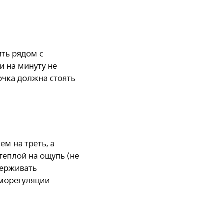
ить рядом с
и на минуту не
очка должна стоять
м на треть, а
теплой на ощупь (не
держивать
рморегуляции