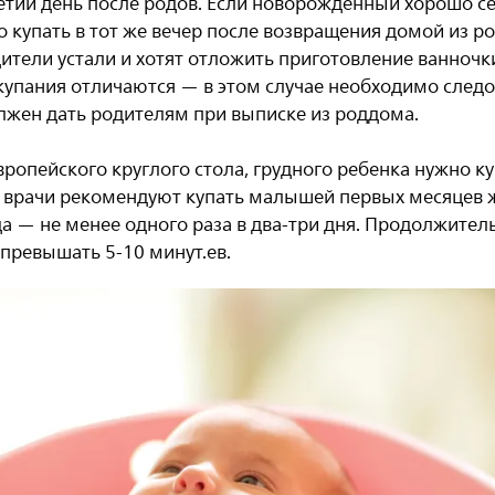
етий день после родов. Если новорожденный хорошо себ
 купать в тот же вечер после возвращения домой из ро
дители устали и хотят отложить приготовление ванноч
 купания отличаются — в этом случае необходимо сле
олжен дать родителям при выписке из роддома.
опейского круглого стола, грудного ребенка нужно куп
е врачи рекомендуют купать малышей первых месяцев 
а — не менее одного раза в два-три дня. Продолжитель
 превышать 5-10 минут.
ев.