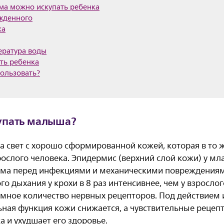
ма можно искупать ребенка
жденного
ка
ература воды
ать ребенка
пользовать?
упать малыша?
на свет с хорошо сформированной кожей, которая в то 
ослого человека. Эпидермис (верхний слой кожи) у мл
има перед инфекциями и механическими повреждениями
о дыхания у крохи в 8 раз интенсивнее, чем у взросло
омное количество нервных рецепторов. Под действием
ьная функция кожи снижается, а чувствительные рецеп
а и ухудшает его здоровье.