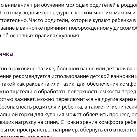
го внимания при обучении молодых родителей в роддо
. Поэтому водные процедуры с крохой многим мамам и
тоятельно. Часто родители, которые купают ребенка в
ывание в ванночке причинит новорожденному дискомф
 об основных правилах купания.
ичка
о в раковине, тазике, большой ванне или детской ван
ения рекомендуется использование детской ванночки 
такой как раковина или тазик, для обеспечения комфо
ажно тщательно обработать поверхность емкости перед
остью заживет, можно переключиться на другие вариан
безопасность родителя и ребенка, а также гигиеническ
альной горки для купания может облегчить процесс, о
щих нагрузку на спину. С точки зрения комфорта ребе
крытое пространство, например, обернуть его в полоте