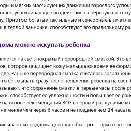
воды и мягких массирующих движений взрослого успока
ющее, успокаивающее воздействие на нервную систему 
у. При этом богатые тактильные и сенсорные впечатле
к в теплой ванночке, способствуют его правильному ра
дома можно искупать ребенка
яется на свет, покрытый первородной смазкой. Это ве
дов, которое защищает кожу малыша во время ее форм
оде. Раньше первородная смазка считалась загрязнени
то ее смывать сразу после появления ребенка на свет
азывают, что сохранение смазки в первые часы после 
жи, способствует ее увлажненности и повышает ее р
у на основе рекомендаций ВОЗ в первый раз купание м
не менее чем через 6 часов и не позднее чем 24 часа по
исывают из роддома довольно быстро — при отсутств