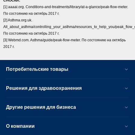
СНОСКИ:
[1] aaaai.org. Conditions-and-treatments/library/at-a-glance/peak-flow-meter.
По состоянию на октябрь 2017 г.
[2] Asthma.org.uk.
All_about_asthma/controlling_your_asthma/resources_to_help_you/peak_flow_d
По состоянию на октябрь 2017 г.
[3] Webmd.com. Asthma/guide/peak-flow-meter. По состоянию на октябрь
2017 г.
Потребительские товары
Решения для здравоохранения
Другие решения для бизнеса
О компании