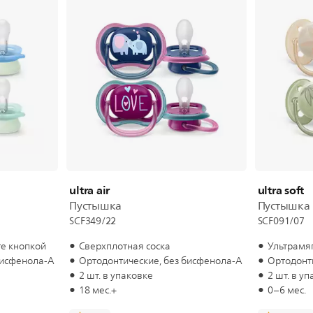
ultra air
ultra soft
Пустышка
Пустышка
SCF349/22
SCF091/07
те кнопкой
Сверхплотная соска
Ультрамяг
бисфенола-А
Ортодонтические, без бисфенола-А
Ортодонт
2 шт. в упаковке
2 шт. в у
18 мес.+
0–6 мес.