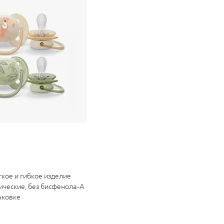
кое и гибкое изделие
ические, без бисфенола-А
паковке