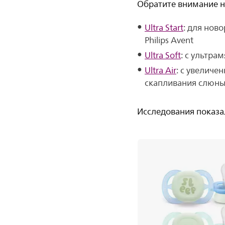
Обратите внимание на
Ultra Start
: для нов
Philips Avent
Ultra Soft
: с ультр
Ultra Air
: с увеличе
скапливания слюны
Исследования показал