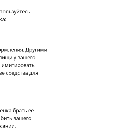
спользуйтесь
ка:
ормления. Другими
пищи у вашего
т имитировать
ве средства для
енка брать ее.
абить вашего
сании.