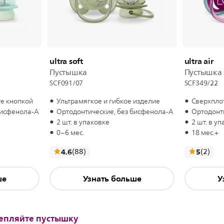
ultra soft
ultra air
Пустышка
Пустышка
SCF091/07
SCF349/22
те кнопкой
Ультрамягкое и гибкое изделие
Сверхпло
бисфенола-А
Ортодонтические, без бисфенола-А
Ортодонт
2 шт. в упаковке
2 шт. в у
0–6 мес.
18 мес.+
отзывы
отз
4.6
(88
)
5
(2
)
ше
Узнать больше
У
репляйте пустышку