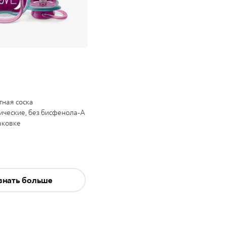
тная соска
ические, без бисфенола-А
паковке
ывы
знать больше