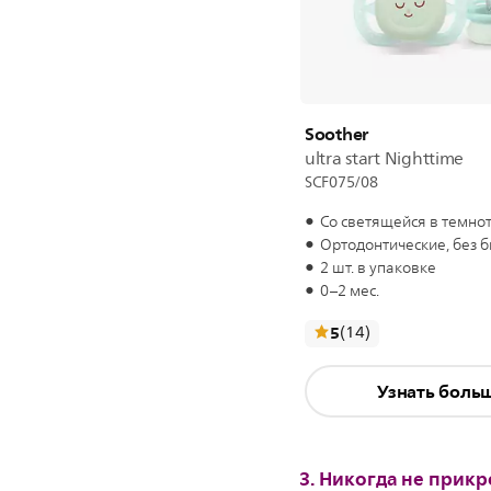
Soother
ultra start Nighttime
SCF075/08
Со светящейся в темно
Ортодонтические, без 
2 шт. в упаковке
0–2 мес.
отзывы
5
(14
)
Узнать боль
3. Никогда не прик