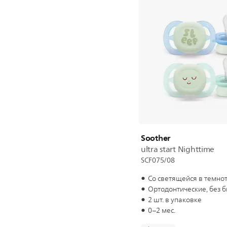
Soother
ultra start Nighttime
SCF075/08
Со светящейся в темно
Ортодонтические, без 
2 шт. в упаковке
0–2 мес.