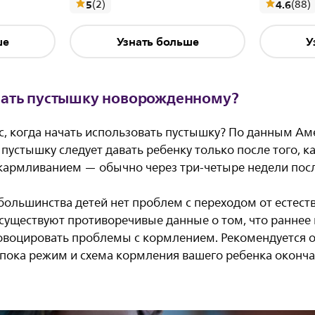
отзывы
о
5
(2
)
4.6
(88
)
ше
Узнать больше
У
вать пустышку новорожденному?
ос, когда начать использовать пустышку? По данным А
пустышку следует давать ребенку только после того, к
кармливанием — обычно через три-четыре недели пос
 большинства детей нет проблем с переходом от естеств
 существуют противоречивые данные о том, что раннее
воцировать проблемы с кормлением. Рекомендуется о
 пока режим и схема кормления вашего ребенка оконча