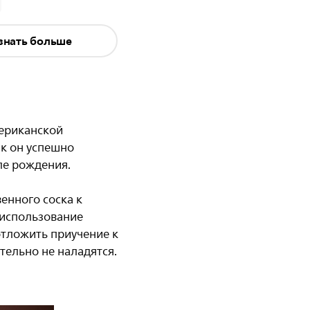
тзывы
знать больше
мериканской
ак он успешно
ле рождения.
енного соска к
 использование
тложить приучение к
тельно не наладятся.