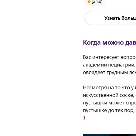
отзывы
5
(14
)
Узнать боль
Когда можно да
Вас интересует вопр
академии педиатрии, 
овладеет грудным вс
Несмотря на то что у
искусственной соске,
пустышки может спро
пустышке до тех пор,
1