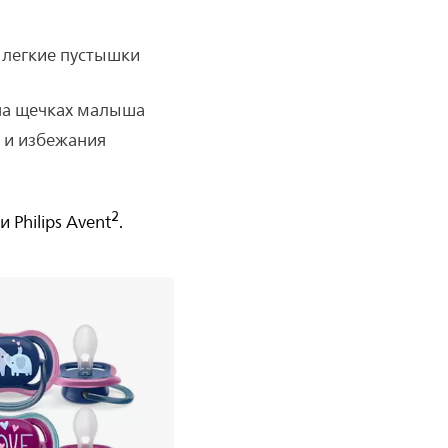
и легкие пустышки
 на щечках малыша
а и избежания
2
Philips Avent
.