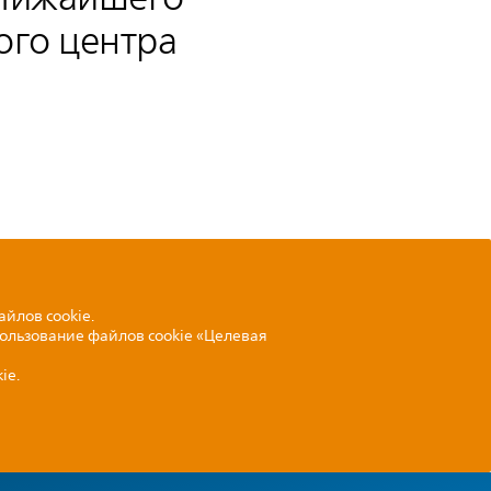
ого центра
айлов cookie.
пользование файлов cookie «Целевая
ie.