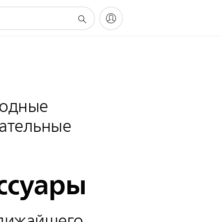
иодные
ательные
ссуары
лижайшего