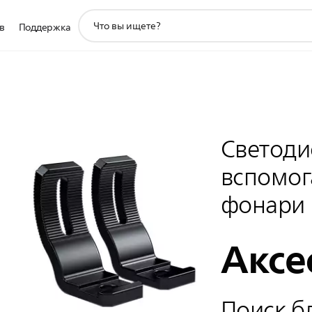
значок
в
Поддержка
поддержки
поиска
Светод
вспомог
фонари
Аксе
Поиск б