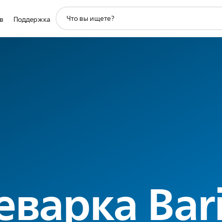
значок
в
Поддержка
поддержки
поиска
варка Bari