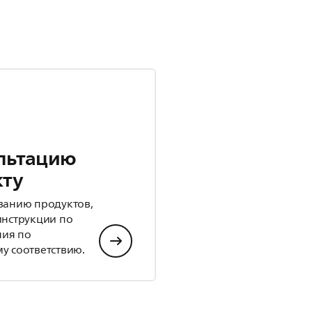
льтацию
кту
ванию продуктов,
инструкции по
ния по
у соответствию.