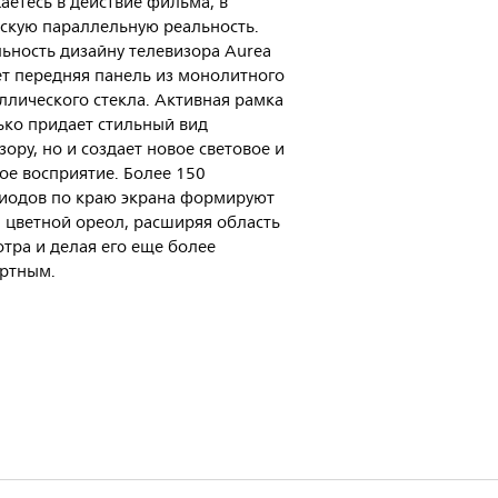
аетесь в действие фильма, в
скую параллельную реальность.
ьность дизайну телевизора Aurea
т передняя панель из монолитного
ллического стекла. Активная рамка
ько придает стильный вид
зору, но и создает новое световое и
ое восприятие. Более 150
иодов по краю экрана формируют
 цветной ореол, расширяя область
тра и делая его еще более
ртным.