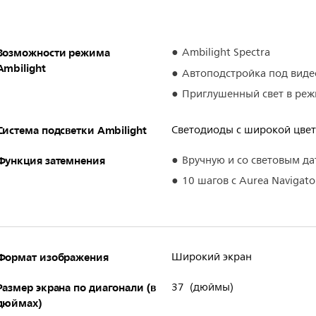
Возможности режима
Ambilight Spectra
Ambilight
Автоподстройка под виде
Приглушенный свет в ре
Система подсветки Ambilight
Светодиоды с широкой цве
Функция затемнения
Вручную и со световым д
10 шагов с Aurea Navigato
Формат изображения
Широкий экран
Размер экрана по диагонали (в
37 (дюймы)
дюймах)