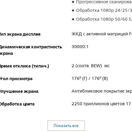
Прогрессивное сканирова
Обработка 1080p 24/25/3
Обработка 1080p 50/60 Г
Тип экрана дисплея
ЖКД с активной матрицей F
Динамическая контрастность
30000:1
экрана
Время отклика (типич.)
2 (соотв. BEW) мс
Угол просмотра
176º (Г) / 176º (В)
Улучшение экрана
Антибликовое покрытие эк
Обработка цвета
2250 триллионов цветов 17
Показать все