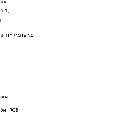
ние
0 Гц
ц
ull HD W-UXGA
рана
 бит RGB