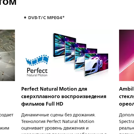
том
DVB-T/C MPEG4*
Perfect Natural Motion для
Ambil
сверхплавного воспроизведения
стекл
фильмов Full HD
орео
создает
Динамичные сцены без дрожания.
Дополн
Технология Perfect Natural Motion
Spectr
аким
оценивает уровень движения и
реальн