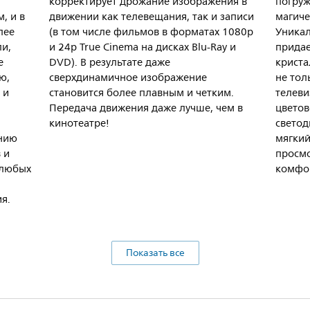
корректирует дрожание изображения в
погруж
, и в
движении как телевещания, так и записи
магиче
лее
(в том числе фильмов в форматах 1080p
Уникал
ли,
и 24p True Cinema на дисках Blu-Ray и
придае
е
DVD). В результате даже
криста
ю,
сверхдинамичное изображение
не тол
 и
становится более плавным и четким.
телеви
Передача движения даже лучше, чем в
цветов
кинотеатре!
светод
ению
мягкий
 и
просмо
 любых
комфо
я.
Показать все