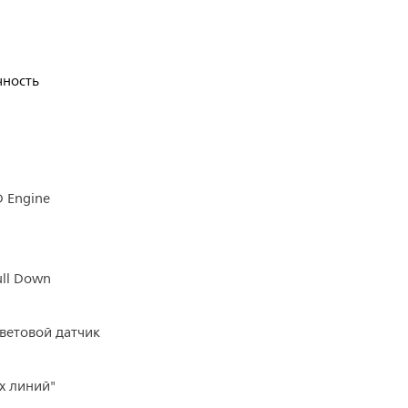
чность
D Engine
ull Down
световой датчик
х линий"