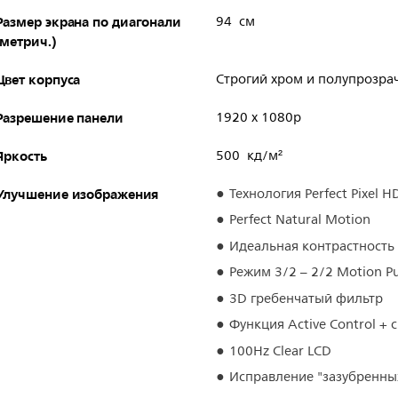
Размер экрана по диагонали
94 см
(метрич.)
Цвет корпуса
Строгий хром и полупрозра
Разрешение панели
1920 x 1080р
Яркость
500 кд/м²
Улучшение изображения
Технология Perfect Pixel H
Perfect Natural Motion
Идеальная контрастность
Режим 3/2 – 2/2 Motion P
3D гребенчатый фильтр
Функция Active Control + 
100Hz Clear LCD
Исправление "зазубренны