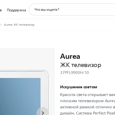
значок
в
Поддержка
поддержки
поиска
Aurea ЖК телевизор
Aurea
ЖК телевизор
37PFL9903H/10
Искушение светом
Красота света открывает ва
плоским телевизором Aurea.
активной рамкой отлично в
дизайн. Система Perfect Pixe