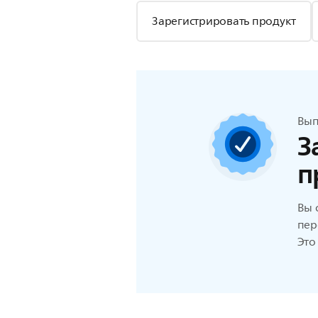
Зарегистрировать продукт
Вып
З
п
Вы 
пер
Это