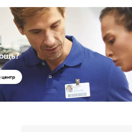
 клиентами
ощь?
 центр