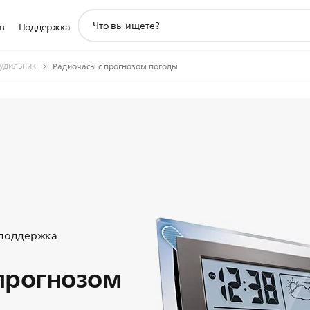
значок
в
Поддержка
поддержки
поиска
будильник
Радиочасы с прогнозом погоды
 поддержка
прогнозом