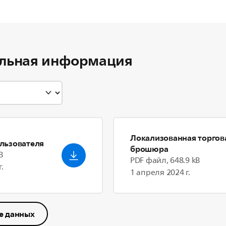
льная информация
Локализованная торгов
льзователя
брошюра
B
PDF файл, 648.9 kB
.
1 апреля 2024 г.
е данных