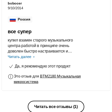
bobocer
9/10/2014
Россия
все супер
купил взамен старого музыкального
центра работой в принципе очень
доволен быстро настраивается и
связывается по блютузу для меня
Читать далее
это важно в общем конкретных
Да, я рекомендую этот продукт
недостатков я не нашел
Это отзыв для
BTM2180 Музыкальная
микросистема
Читать все отзывы
(1)