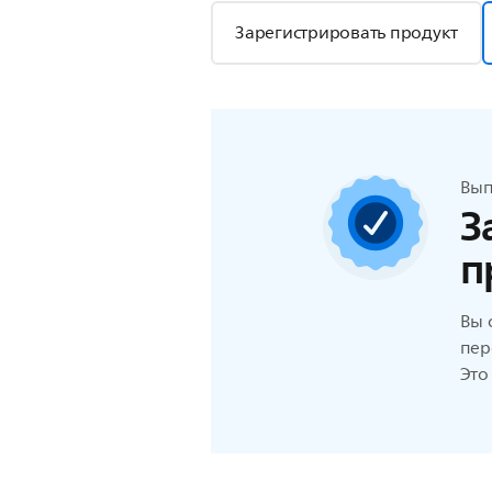
Зарегистрировать продукт
Вып
З
п
Вы 
пер
Это